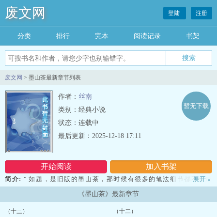
废文网
登陆
注册
分类
排行
完本
阅读记录
书架
废文网
> 墨山茶最新章节列表
作者：
丝南
暂无下载
类别：经典小说
状态：连载中
最后更新：2025-12-18 17:11
开始阅读
加入书架
简介:
" 如题，是旧版的墨山茶，那时候有很多的笔法细节都不够成
展开
»
熟，但还是自己很喜欢的一个故事，也是另一种的写法。也是一种尝
《墨山茶》最新章节
试...现在自己看起来可能比较像是大意，也可以说是比较简短的叙说
版。 当时的想法.....
（十三）
（十二）