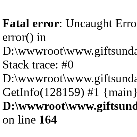
Fatal error
: Uncaught Erro
error() in
D:\wwwroot\www.giftsunda
Stack trace: #0
D:\wwwroot\www.giftsunda
GetInfo(128159) #1 {main}
D:\wwwroot\www.giftsund
on line
164