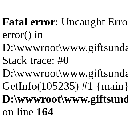
Fatal error
: Uncaught Erro
error() in
D:\wwwroot\www.giftsunda
Stack trace: #0
D:\wwwroot\www.giftsunda
GetInfo(105235) #1 {main}
D:\wwwroot\www.giftsund
on line
164