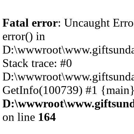
Fatal error
: Uncaught Erro
error() in
D:\wwwroot\www.giftsunda
Stack trace: #0
D:\wwwroot\www.giftsunda
GetInfo(100739) #1 {main}
D:\wwwroot\www.giftsund
on line
164